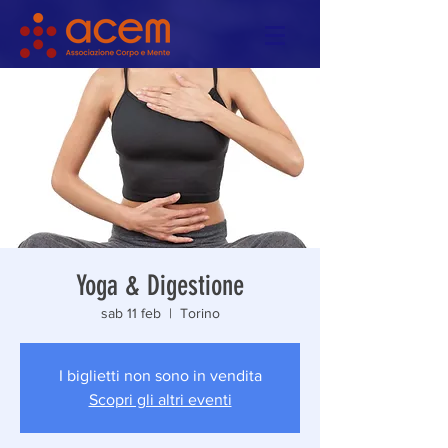
Yoga & Digestione
sab 11 feb
  |  
Torino
I biglietti non sono in vendita
Scopri gli altri eventi